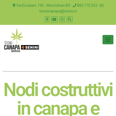
Via Erculiani, 192 - Montichiari BS
800 172 553
tecnocanapa@senini.it
Nodi costruttivi
in canapa e