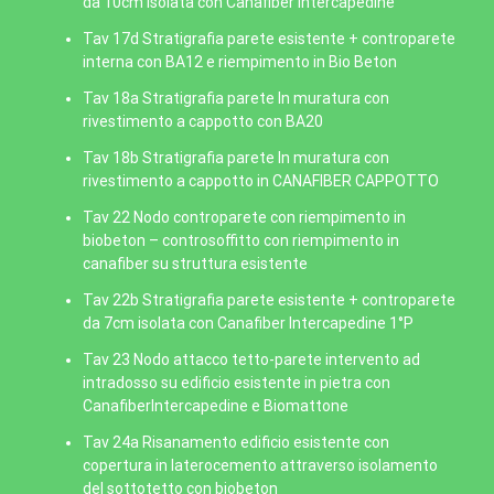
da 10cm isolata con Canafiber Intercapedine
Tav 17d Stratigrafia parete esistente + controparete
interna con BA12 e riempimento in Bio Beton
Tav 18a Stratigrafia parete In muratura con
rivestimento a cappotto con BA20
Tav 18b Stratigrafia parete In muratura con
rivestimento a cappotto in CANAFIBER CAPPOTTO
Tav 22 Nodo controparete con riempimento in
biobeton – controsoffitto con riempimento in
canafiber su struttura esistente
Tav 22b Stratigrafia parete esistente + controparete
da 7cm isolata con Canafiber Intercapedine 1°P
Tav 23 Nodo attacco tetto-parete intervento ad
intradosso su edificio esistente in pietra con
CanafiberIntercapedine e Biomattone
Tav 24a Risanamento edificio esistente con
copertura in laterocemento attraverso isolamento
del sottotetto con biobeton