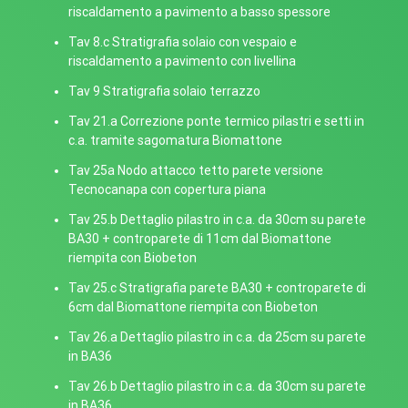
riscaldamento a pavimento a basso spessore
Tav 8.c Stratigrafia solaio con vespaio e
riscaldamento a pavimento con livellina
Tav 9 Stratigrafia solaio terrazzo
Tav 21.a Correzione ponte termico pilastri e setti in
c.a. tramite sagomatura Biomattone
Tav 25a Nodo attacco tetto parete versione
Tecnocanapa con copertura piana
Tav 25.b Dettaglio pilastro in c.a. da 30cm su parete
BA30 + controparete di 11cm dal Biomattone
riempita con Biobeton
Tav 25.c Stratigrafia parete BA30 + controparete di
6cm dal Biomattone riempita con Biobeton
Tav 26.a Dettaglio pilastro in c.a. da 25cm su parete
in BA36
Tav 26.b Dettaglio pilastro in c.a. da 30cm su parete
in BA36