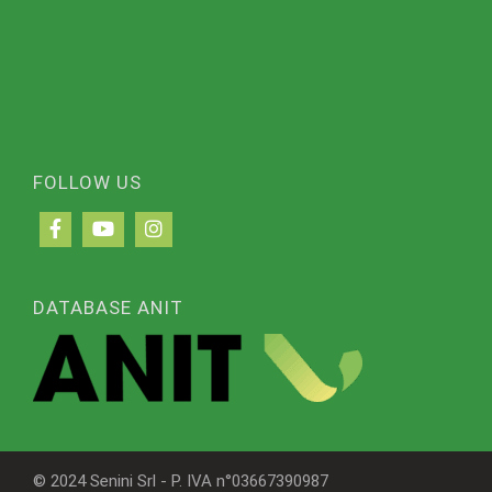
FOLLOW US
DATABASE ANIT
© 2024 Senini Srl - P. IVA n°03667390987