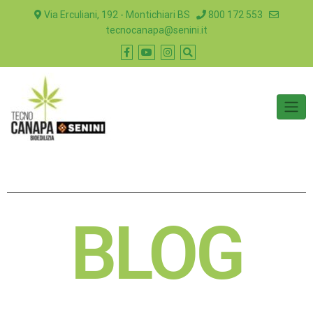
Via Erculiani, 192 - Montichiari BS
800 172 553
tecnocanapa@senini.it
BLOG