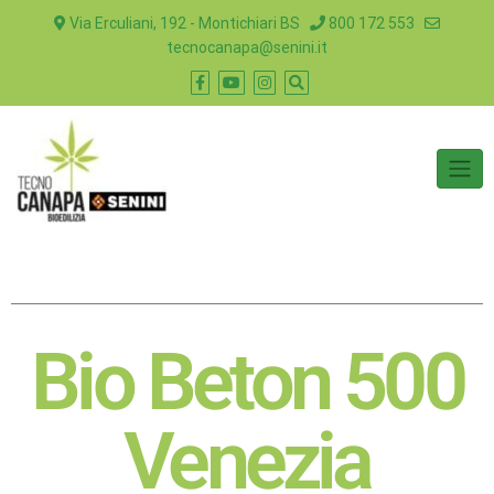
Via Erculiani, 192 - Montichiari BS
800 172 553
tecnocanapa@senini.it
Bio Beton 500
Venezia