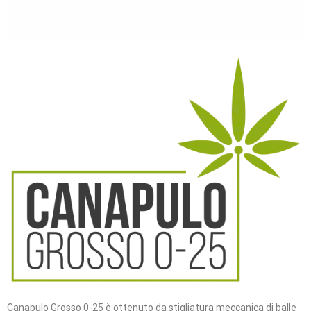
Canapulo Grosso 0-25 è ottenuto da stigliatura meccanica di balle