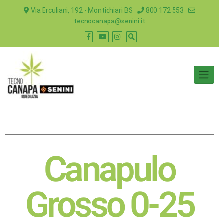
Via Erculiani, 192 - Montichiari BS
800 172 553
tecnocanapa@senini.it
Canapulo
Grosso 0-25