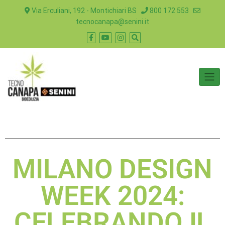
Via Erculiani, 192 - Montichiari BS
800 172 553
tecnocanapa@senini.it
MILANO DESIGN
WEEK 2024:
CELEBRANDO IL