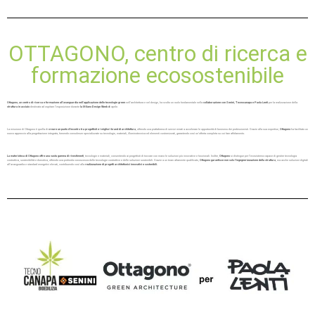
OTTAGONO, centro di ricerca e
formazione ecosostenibile
Ottagono, un centro di ricerca e formazione all’avanguardia nell’applicazione delle tecnologie green
nell’architettura e nel design, ha svolto un ruolo fondamentale nella
collaborazione con Senini, Tecnocanapa e Paola Lenti
per la realizzazione della
struttura in acciaio
destinata ad ospitare l’esposizione durante
la Milano Design Week d
i aprile.
La missione di Ottagono è quella di
creare un punto d’incontro tra progettisti e i migliori brand di architettura
, offrendo una piattaforma di servizi mirati a accelerare le opportunità di business dei professionisti. Grazie alla sua expertise,
Ottagono
ha facilitato un
nuovo approccio alla progettazione integrata, fornendo consulenze specializzate su tecnologie, materiali, illuminotecnica ed elementi customizzati, garantendo così un’offerta completa su cui fare affidamento.
La materioteca di Ottagono offre una vasta gamma di rivestimenti
, tecnologie e materiali, consentendo ai progettisti di toccare con mano le soluzioni più innovative e funzionali. Inoltre,
Ottagono
si distingue per l’ecosistema capace di gestire tecnologia
costruttiva, sostenibilità e domotica, offrendo una profonda conoscenza delle tecnologie costruttive e delle soluzioni sostenibili. Grazie a un team altamente qualificato,
Ottagono garantisce non solo l’ingegnerizzazione della struttura
, ma anche soluzioni digitali
all’avanguardia e standard energetici elevati, contribuendo così alla
realizzazione di progetti architettonici innovativi e sostenibili.