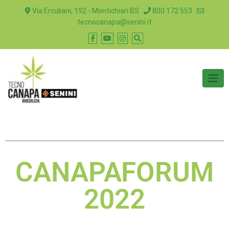
Via Erculiani, 192 - Montichiari BS
800 172 553
tecnocanapa@senini.it
CANAPAFORUM
2022