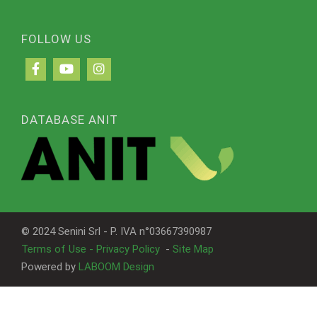
FOLLOW US
DATABASE ANIT
© 2024 Senini Srl - P. IVA n°03667390987
Terms of Use - Privacy Policy
-
Site Map
Powered by
LABOOM Design