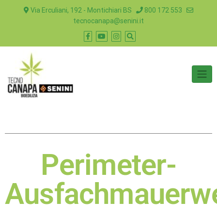
Via Erculiani, 192 - Montichiari BS
800 172 553
tecnocanapa@senini.it
Perimeter-
Ausfachmauerw