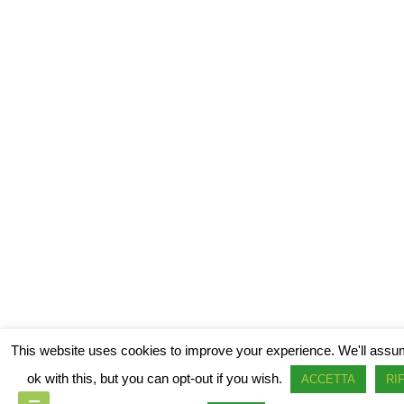
This website uses cookies to improve your experience. We'll assu
ok with this, but you can opt-out if you wish.
ACCETTA
RI