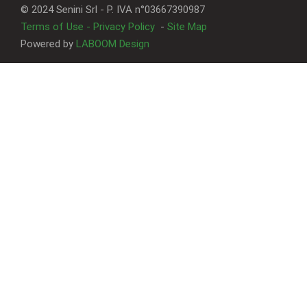
© 2024 Senini Srl - P. IVA n°03667390987
Terms of Use - Privacy Policy
-
Site Map
Powered by
LABOOM Design