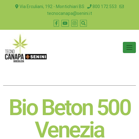
Via Erculiani, 192 - Montichiari BS
800 172 553
tecnocanapa@senini.it
Bio Beton 500
Venezia