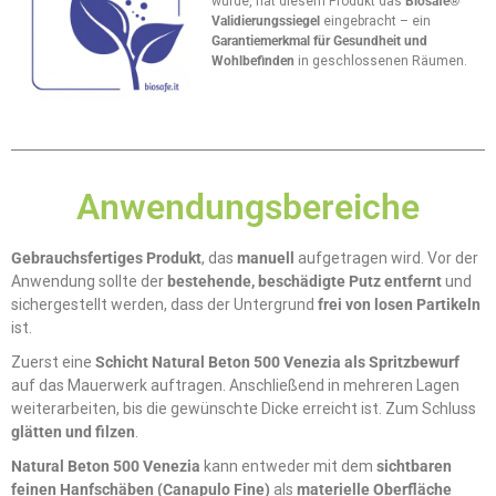
wurde, hat diesem Produkt das
Biosafe®
Validierungssiegel
eingebracht – ein
Garantiemerkmal für Gesundheit und
Wohlbefinden
in geschlossenen Räumen.
Anwendungsbereiche
Gebrauchsfertiges Produkt
, das
manuell
aufgetragen wird. Vor der
Anwendung sollte der
bestehende, beschädigte Putz entfernt
und
sichergestellt werden, dass der Untergrund
frei von losen Partikeln
ist.
Zuerst eine
Schicht Natural Beton 500 Venezia als Spritzbewurf
auf das Mauerwerk auftragen. Anschließend in mehreren Lagen
weiterarbeiten, bis die gewünschte Dicke erreicht ist. Zum Schluss
glätten und filzen
.
Natural Beton 500 Venezia
kann entweder mit dem
sichtbaren
feinen Hanfschäben (Canapulo Fine)
als
materielle Oberfläche