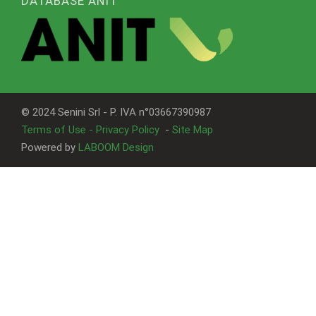
DATABASE ANIT
© 2024 Senini Srl - P. IVA n°03667390987
Terms of Use - Privacy Policy
-
Site Map
Powered by
LABOOM Design