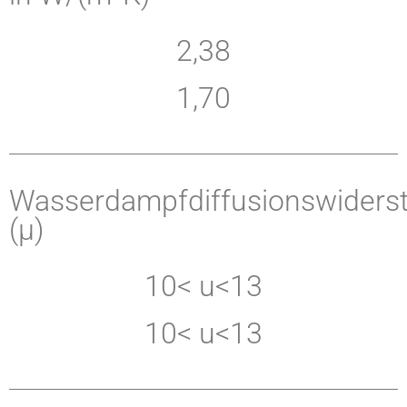
2,38
1,70
Wasserdampfdiffusionswiders
(µ)
10< u<13
10< u<13