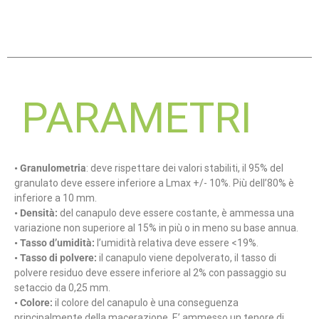
PARAMETRI
• Granulometria
: deve rispettare dei valori stabiliti, il 95% del
granulato deve essere inferiore a Lmax +/- 10%. Più dell’80% è
inferiore a 10 mm.
• Densità:
del canapulo deve essere costante, è ammessa una
variazione non superiore al 15% in più o in meno su base annua.
• Tasso d’umidità:
l’umidità relativa deve essere <19%.
• Tasso di polvere:
il canapulo viene depolverato, il tasso di
polvere residuo deve essere inferiore al 2% con passaggio su
setaccio da 0,25 mm.
• Colore:
il colore del canapulo è una conseguenza
principalmente della macerazione. E’ ammesso un tenore di