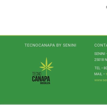
TECNOCANAPA BY SENINI
CONT
SENINI –
25018 No
TEL • 8
MAIL •
www.seni