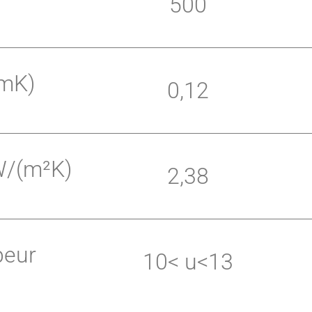
500
(mK)
0,12
W/(m²K)
2,38
peur
10< u<13