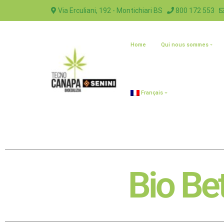
Via Erculiani, 192 - Montichiari BS
800 172 553
Home
Qui nous sommes
Français
Bio Be