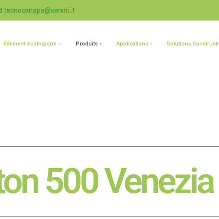
tecnocanapa@senini.it
Bâtiment écologique
Produits
Applications
Solutions Construct
ton 500 Venezia