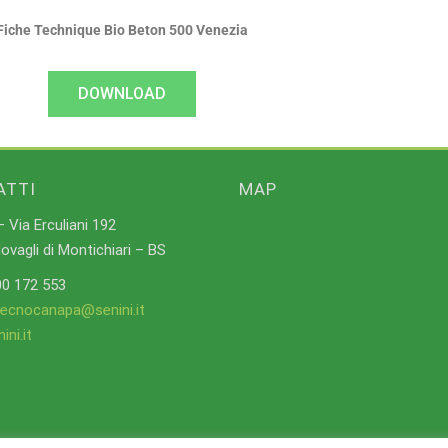
Fiche Technique Bio Beton 500 Venezia
DOWNLOAD
ATTI
MAP
 Via Erculiani 192
vagli di Montichiari – BS
00 172 553
tecnocanapa@senini.it
ni.it