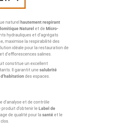
ue naturel
hautement respirant
lomitique Naturel
et de
Micro-
ants hydrauliques et d’agrégats
e, maximise la respirabilité des
ution idéale pour la restauration de
 d’efflorescences salines.
uit constitue un excellent
ants. Il garantit une
salubrité
 d’habitation
des espaces.
e d’analyse et de contrôle
 produit d’obtenir le
Label de
gage de qualité pour la
santé
et le
clos.