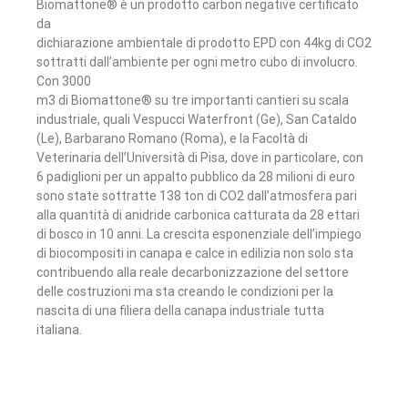
Biomattone® è un prodotto carbon negative certificato
da
dichiarazione ambientale di prodotto EPD con 44kg di CO2
sottratti dall’ambiente per ogni metro cubo di involucro.
Con 3000
m3 di Biomattone® su tre importanti cantieri su scala
industriale, quali Vespucci Waterfront (Ge), San Cataldo
(Le), Barbarano Romano (Roma), e la Facoltà di
Veterinaria dell’Università di Pisa, dove in particolare, con
6 padiglioni per un appalto pubblico da 28 milioni di euro
sono state sottratte 138 ton di CO2 dall’atmosfera pari
alla quantità di anidride carbonica catturata da 28 ettari
di bosco in 10 anni. La crescita esponenziale dell’impiego
di biocompositi in canapa e calce in edilizia non solo sta
contribuendo alla reale decarbonizzazione del settore
delle costruzioni ma sta creando le condizioni per la
nascita di una filiera della canapa industriale tutta
italiana.