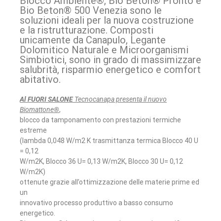
Blocco Ambiente®, Bio Beton® Pronto e
Bio Beton® 500 Venezia sono le
soluzioni ideali per la nuova costruzione
e la ristrutturazione. Composti
unicamente da Canapulo, Legante
Dolomitico Naturale e Microorganismi
Simbiotici, sono in grado di massimizzare
salubrità, risparmio energetico e comfort
abitativo.
Al FUORI SALONE
Tecnocanapa presenta il nuovo
Biomattone®
,
blocco da tamponamento con prestazioni termiche
estreme
(lambda 0,048 W/m2 K trasmittanza termica Blocco 40 U
= 0,12
W/m2K, Blocco 36 U= 0,13 W/m2K, Blocco 30 U= 0,12
W/m2K)
ottenute grazie all’ottimizzazione delle materie prime ed
un
innovativo processo produttivo a basso consumo
energetico.