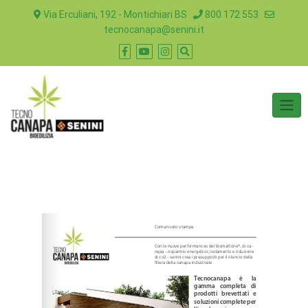
Via Erculiani, 192 - Montichiari BS
800 172 553
tecnocanapa@senini.it