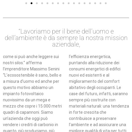
“Lavoriamo per il bene dell’uomo e
dell’ambiente è da sempre la nostra mission
aziendale,
come si può anche leggere sui
l’efficienza energetica,
nostri silos.” afferma
puntando alla riduzione dei
l’imprenditore Massimo Senini
consumi energetici di edifici
“L’ecosostenibile è sano, bello e
nuovi ed esistenti e al
a misura d’uomo ed anche per
miglioramento del comfort
questo motivo abbiamo un
abitativo degli occupanti. Le
impianto fotovoltaico
case del futuro, infatti, saranno
nuovissimo da un mega e
sempre più costruite con
mezzo che copre i 15.000 metri
materiali naturali: una tendenza
quadri di capannoni. Siamo
in forte crescita che
un’azienda che oggi può
contribuisce a preservare
vendere i crediti di carbonio in
l’ambiente e ad assicurare una
quanto, più produciamo, più
migliore qualità di vita per tutti.