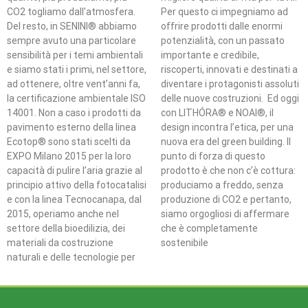
CO2 togliamo dall’atmosfera.
Per questo ci impegniamo ad
Del resto, in SENINI® abbiamo
offrire prodotti dalle enormi
sempre avuto una particolare
potenzialità, con un passato
sensibilità per i temi ambientali
importante e credibile,
e siamo stati i primi, nel settore,
riscoperti, innovati e destinati a
ad ottenere, oltre vent’anni fa,
diventare i protagonisti assoluti
la certificazione ambientale ISO
delle nuove costruzioni. Ed oggi
14001. Non a caso i prodotti da
con LITHÓRA® e NOAI®, il
pavimento esterno della linea
design incontra l’etica, per una
Ecotop® sono stati scelti da
nuova era del green building. Il
EXPO Milano 2015 per la loro
punto di forza di questo
capacità di pulire l’aria grazie al
prodotto è che non c’è cottura:
principio attivo della fotocatalisi
produciamo a freddo, senza
e con la linea Tecnocanapa, dal
produzione di CO2 e pertanto,
2015, operiamo anche nel
siamo orgogliosi di affermare
settore della bioedilizia, dei
che è completamente
materiali da costruzione
sostenibile
naturali e delle tecnologie per