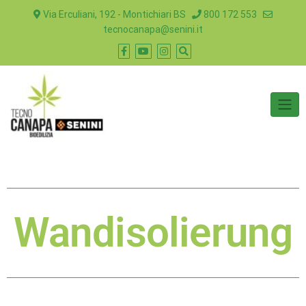
Via Erculiani, 192 - Montichiari BS
800 172 553
tecnocanapa@senini.it
Wandisolierung