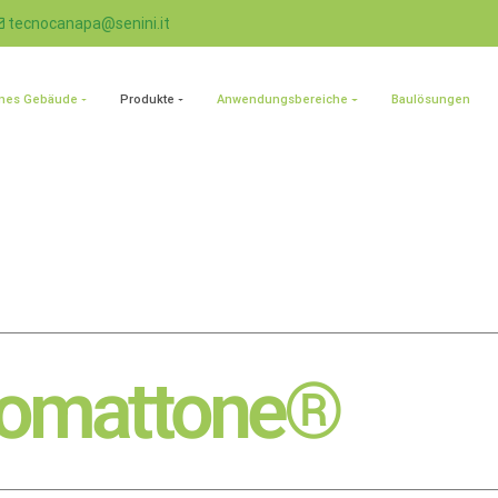
tecnocanapa@senini.it
nes Gebäude
Produkte
Anwendungsbereiche
Baulösungen
iomattone®