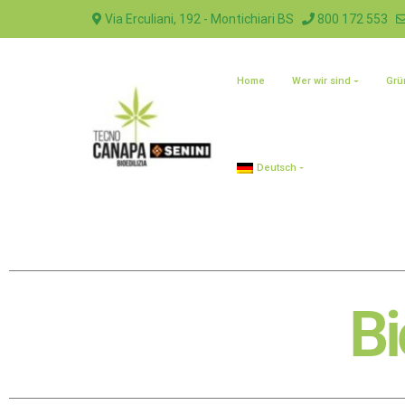
Via Erculiani, 192 - Montichiari BS
800 172 553
Home
Wer wir sind
Grü
Deutsch
B