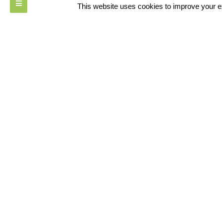
1
This website uses cookies to improve your ex
TECNOCANAPA BY SENINI
CONT
SENINI –
25018 No
TEL • 8
MAIL •
www.seni