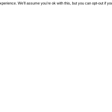
/20
perience. We'll assume you're ok with this, but you can opt-out if y
ERFAHRE MEHR
ATTI
MAP
 Via Erculiani 192
vagli di Montichiari – BS
00 172 553
tecnocanapa@senini.it
ni.it