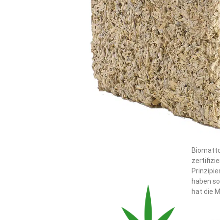
Biomatto
zertifiz
Prinzipie
haben so
hat die M