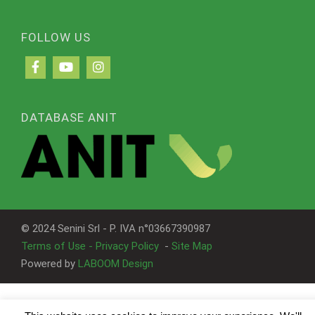
FOLLOW US
DATABASE ANIT
© 2024 Senini Srl - P. IVA n°03667390987
Terms of Use - Privacy Policy
-
Site Map
Powered by
LABOOM Design