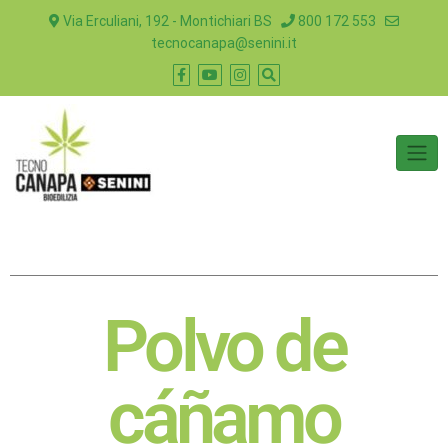
Via Erculiani, 192 - Montichiari BS
800 172 553
tecnocanapa@senini.it
Polvo de
cáñamo