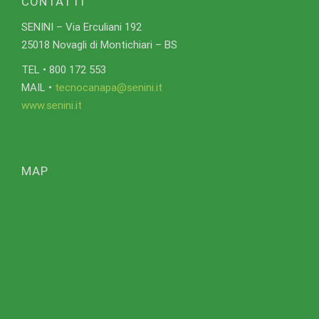
CONTATTI
SENINI – Via Erculiani 192
25018 Novagli di Montichiari – BS
TEL • 800 172 553
MAIL •
tecnocanapa@senini.it
www.senini.it
MAP