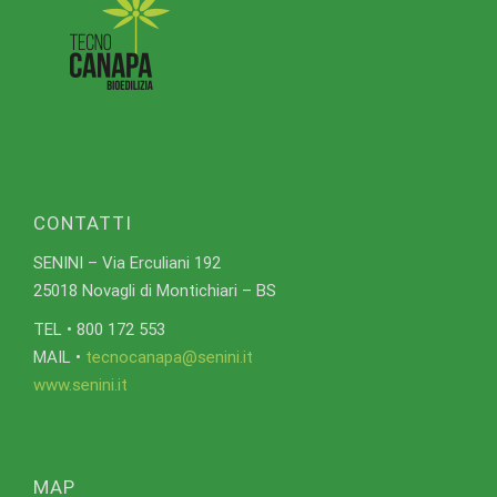
CONTATTI
SENINI – Via Erculiani 192
25018 Novagli di Montichiari – BS
TEL • 800 172 553
MAIL •
tecnocanapa@senini.it
www.senini.it
MAP