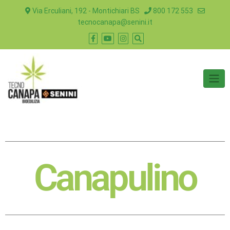
Via Erculiani, 192 - Montichiari BS
800 172 553
tecnocanapa@senini.it
Canapulino