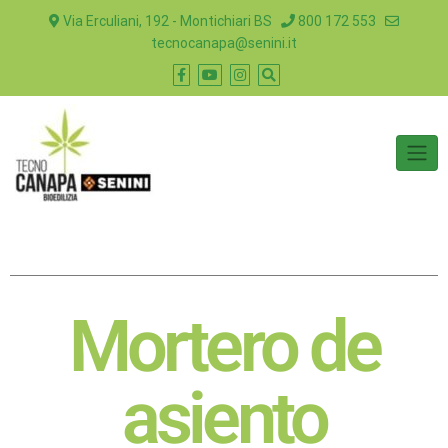
Via Erculiani, 192 - Montichiari BS
800 172 553
tecnocanapa@senini.it
Mortero de
asiento