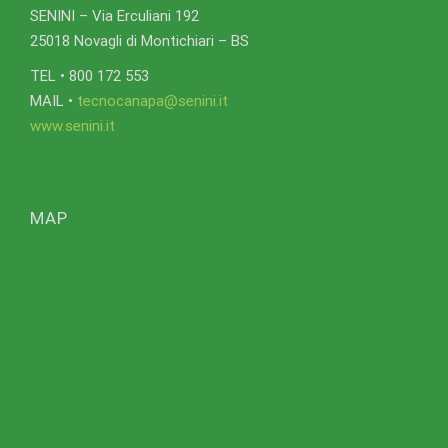
SENINI – Via Erculiani 192
25018 Novagli di Montichiari – BS
TEL • 800 172 553
MAIL •
tecnocanapa@senini.it
www.senini.it
MAP