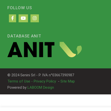
FOLLOW US
DATABASE ANIT
© 2024 Senini Srl - P. IVA n°03667390987
Terms of Use - Privacy Policy
-
Site Map
Powered by
LABOOM Design