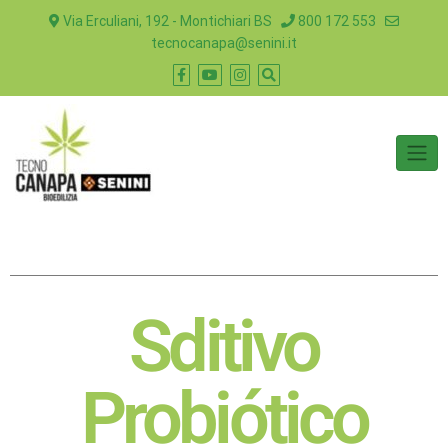
Via Erculiani, 192 - Montichiari BS
800 172 553
tecnocanapa@senini.it
Sditivo
Probiótico