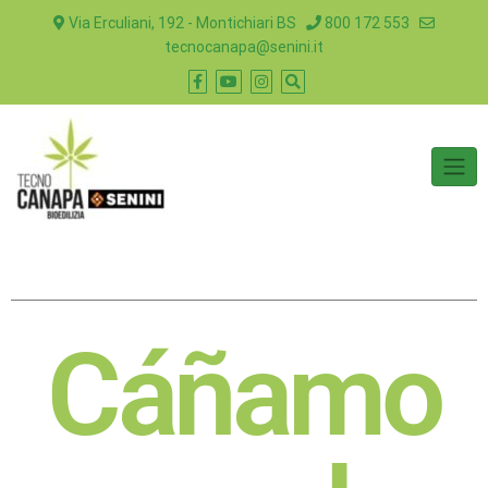
Via Erculiani, 192 - Montichiari BS
800 172 553
tecnocanapa@senini.it
Cáñamo