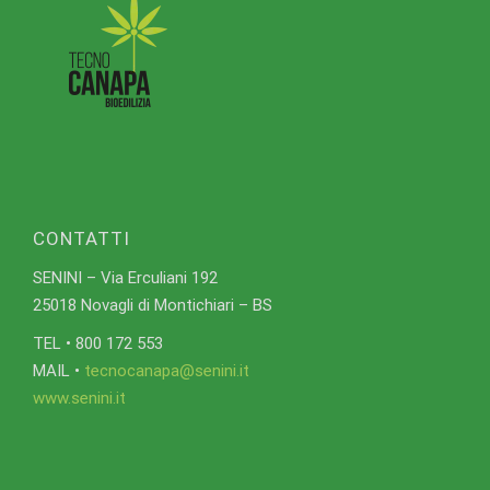
CONTATTI
SENINI – Via Erculiani 192
25018 Novagli di Montichiari – BS
TEL • 800 172 553
MAIL •
tecnocanapa@senini.it
www.senini.it