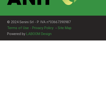
© 2024 Senini Srl - P. IVA n°03667390987
Terms of Use - Privacy Policy
-
Site Map
Powered by
LABOOM Design