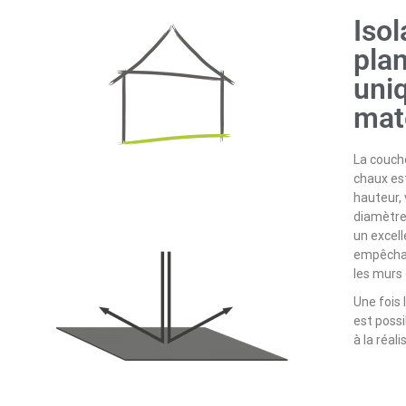
Isol
plan
uni
mat
La couch
chaux est
hauteur,
diamètre,
un excell
empêchan
les murs 
Une fois 
est possi
à la réal