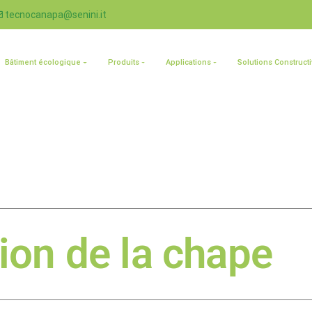
tecnocanapa@senini.it
Bâtiment écologique
Produits
Applications
Solutions Construct
tion de la chape