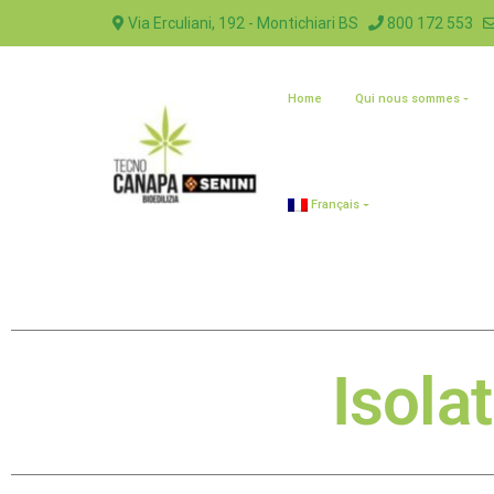
Via Erculiani, 192 - Montichiari BS
800 172 553
Home
Qui nous sommes
Français
Isola